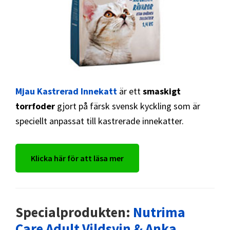
Mjau Kastrerad Innekatt
är ett
smaskigt
torrfoder
gjort på färsk svensk kyckling som är
speciellt anpassat till kastrerade innekatter.
Klicka här för att läsa mer
Specialprodukten:
Nutrima
Care Adult Vildsvin & Anka