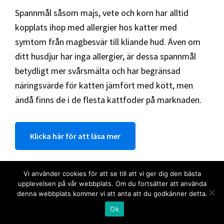
Spannmål såsom majs, vete och korn har alltid
kopplats ihop med allergier hos katter med
symtom från magbesvär till kliande hud. Även om
ditt husdjur har inga allergier, är dessa spannmål
betydligt mer svårsmälta och har begränsad
näringsvärde för katten jämfört med kött, men
ändå finns de i de flesta kattfoder på marknaden.
Klicka här för att läsa mer
Vi använder cookies för att se till att vi ger dig den bästa
upplevelsen på vår webbplats. Om du fortsätter att använda
Sammanfattning
denna webbplats kommer vi att anta att du godkänner detta.
Ok
Det finns olika typ av kattfoder som du kan ge till