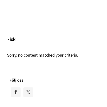
Fisk
Sorry, no content matched your criteria.
Primary
Följ oss:
Sidebar