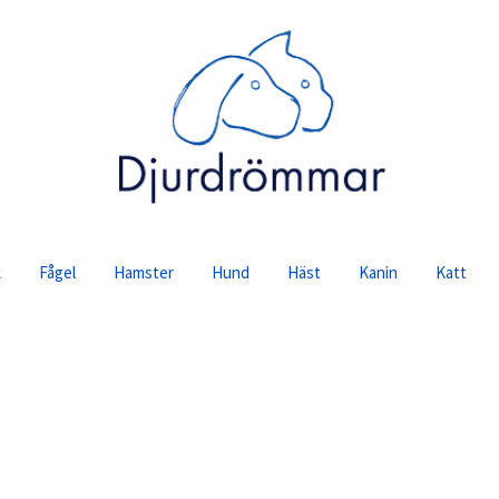
se
k
Fågel
Hamster
Hund
Häst
Kanin
Katt