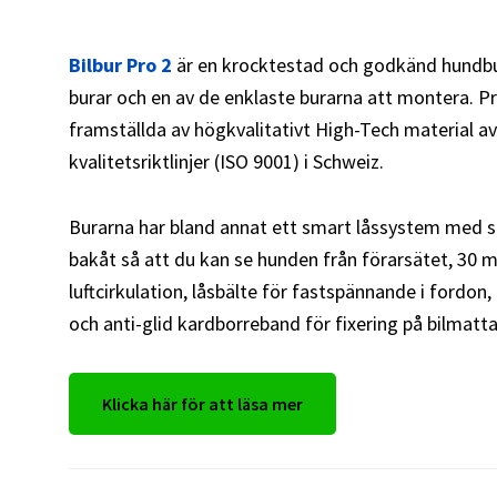
Bilbur Pro 2
är en krocktestad och godkänd hundb
burar och en av de enklaste burarna att montera. P
framställda av högkvalitativt High-Tech material a
kvalitetsriktlinjer (ISO 9001) i Schweiz.
Burarna har bland annat ett smart låssystem med s
bakåt så att du kan se hunden från förarsätet, 30 
luftcirkulation, låsbälte för fastspännande i fordon,
och anti-glid kardborreband för fixering på bilmatta.
Klicka här för att läsa mer