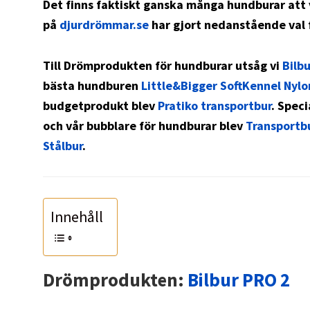
Det finns faktiskt ganska många hundburar att vä
på
djurdrömmar.se
har gjort nedanstående val f
Till Drömprodukten för hundburar utsåg vi
Bilb
bästa hundburen
Little&Bigger SoftKennel Nyl
budgetprodukt blev
Pratiko transportbur
. Spec
och vår bubblare för hundburar blev
Transportb
Stålbur
.
Innehåll
Drömprodukten:
Bilbur PRO 2