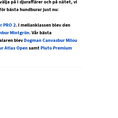
lja på i djuraffärer och på nätet, vi
ör bästa hundburar just nu:
ur PRO 2
. I mellanklassen blev den
onbur Mintgrön
. Vår bästa
ialaren blev
Dogman Canvasbur Milou
ur Atlas Open
samt
Pluto Premium