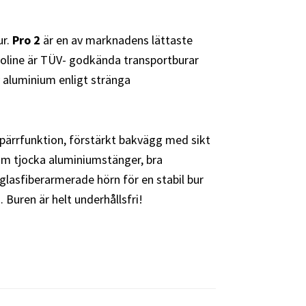
ur.
Pro 2
är en av marknadens lättaste
roline är TÜV- godkända transportburar
v aluminium enligt stränga
pärrfunktion, förstärkt bakvägg med sikt
mm tjocka aluminiumstänger, bra
 glasfiberarmerade hörn för en stabil bur
 Buren är helt underhållsfri!