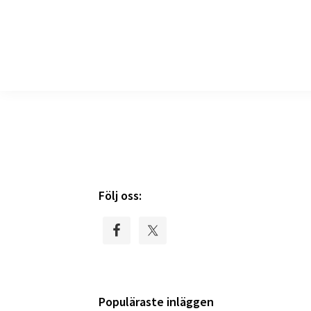
produkter
till
djur
Primary
Följ oss:
Sidebar
Populäraste inläggen