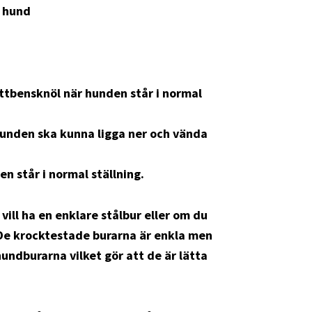
n hund
ittbensknöl när hunden står i normal
unden ska kunna ligga ner och vända
n står i normal ställning.
vill ha en enklare stålbur eller om du
. De krocktestade burarna är enkla men
hundburarna vilket gör att de är lätta