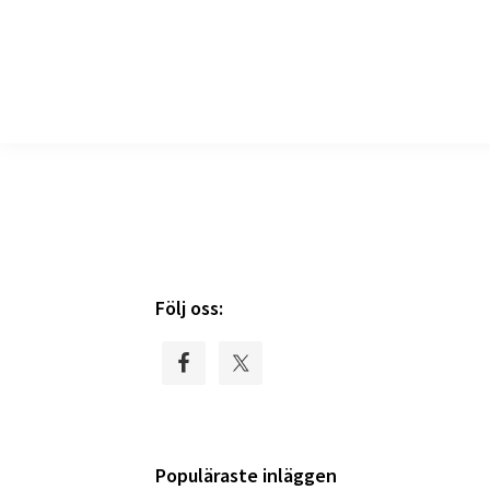
produkter
till
djur
Primary
Följ oss:
Sidebar
Populäraste inläggen