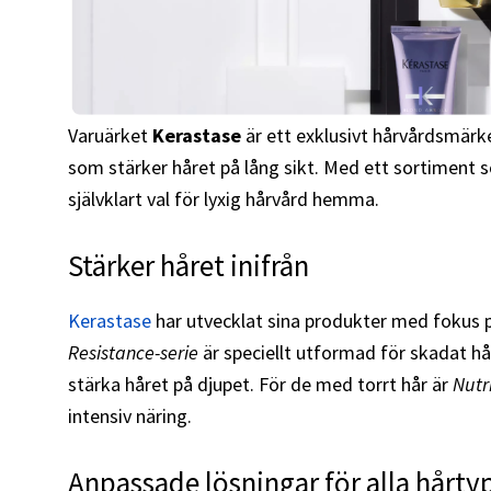
Varuärket
Kerastase
är ett exklusivt hårvårdsmärk
som stärker håret på lång sikt. Med ett sortiment 
självklart val för lyxig hårvård hemma.
Stärker håret inifrån
Kerastase
har utvecklat sina produkter med fokus på
Resistance-serie
är speciellt utformad för skadat hår
stärka håret på djupet. För de med torrt hår är
Nutr
intensiv näring.
Anpassade lösningar för alla hårty