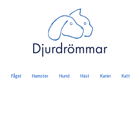
se
k
Fågel
Hamster
Hund
Häst
Kanin
Katt