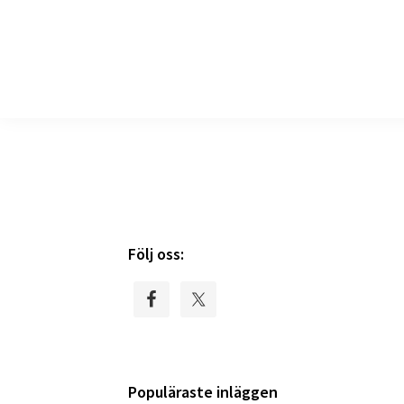
produkter
till
djur
Primary
Följ oss:
Sidebar
Populäraste inläggen